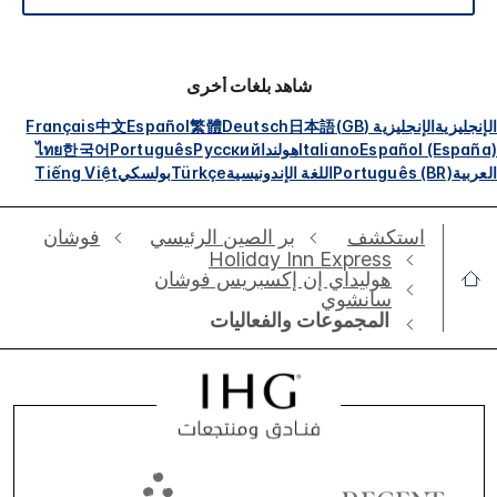
شاهد بلغات أخرى
الإنجليزية
الإنجليزية (GB)
日本語
Deutsch
繁體
Español
中文
Français
Español (España)
Italiano
هولندا
Русский
Português
한국어
ไทย
العربية
Português (BR)
اللغة الإندونيسية
Türkçe
بولسكي
Tiếng Việt
استكشف
بر الصين الرئيسي
فوشان
Holiday Inn Express
هوليداي إن إكسبريس فوشان
سانشوي
المجموعات والفعاليات