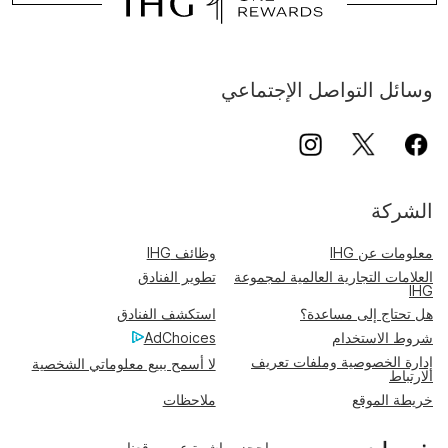
وسائل التواصل الإجتماعي
الشركة
معلومات عن IHG
وظائف IHG
العلامات التجارية العالمية لمجموعة
تطوير الفنادق
IHG
هل تحتاج إلى مساعدة؟
استكشف الفنادق
شروط الاستخدام
AdChoices
إدارة الخصوصية وملفات تعريف
لا أسمح ببيع معلوماتي الشخصية
الارتباط
خريطة الموقع
ملاحظات
احجز مباشرة عبر موقعنا