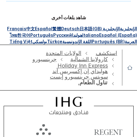
شاهد بلغات أخرى
الإنجليزية
الإنجليزية (GB)
日本語
Deutsch
繁體
Español
中文
Français
Español (España)
Italiano
هولندا
Русский
Português
한국어
ไทย
العربية
Português (BR)
اللغة الإندونيسية
Türkçe
بولسكي
Tiếng Việt
استكشف
الولايات المتحدة
كارولاينا الشمالية
جرينسبورو
Holiday Inn Express
هوليداي إن إكسبريس آند
سويتس جرينسبورو إيست
تناول الطعام,