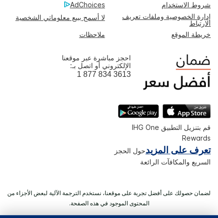
شروط الاستخدام
AdChoices
إدارة الخصوصية وملفات تعريف
لا أسمح ببيع معلوماتي الشخصية
الارتباط
خريطة الموقع
ملاحظات
احجز مباشرة عبر موقعنا
الإلكتروني أو اتصل بـ:
1 877 834 3613
قم بتنزيل التطبيق IHG One
Rewards
تعرف على المزيد
حول الحجز
السريع والمكافآت الرائعة
لضمان حصولك على أفضل تجربة على موقعنا، نستخدم الترجمة الآلية لبعض الأجزاء من
المحتوى الموجود في هذه الصفحة.