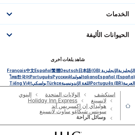
الخدمات
الحيوانات الأليفة
شاهد بلغات أخرى
الإنجليزية
الإنجليزية (GB)
日本語
Deutsch
繁體
Español
中文
Français
Español (España)
Italiano
هولندا
Русский
Português
한국어
ไทย
العربية
Português (BR)
اللغة الإندونيسية
Türkçe
بولسكي
Tiếng Việt
استكشف
الولايات المتحدة
إلينوي
لانسينغ
Holiday Inn Express
هوليداي إن إكسبريس آند
سويتس شيكاغو ساوث لانسينغ
وسائل الراحة