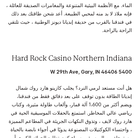
الماء. مع الأنظمة البيئية المتنوعة والمغامرات الصديقة للعائلة ،
فإنه ملاذ لا بد منه لمحبي الطبيعة. أعد شحن طاقتك بعد ذلك
في فندقنا بالقرب من حديقة إنديانا ديونز الوطنية ، حيث تلتقي
الراحة بالراحة.
Hard Rock Casino Northern Indiana
5400 W 29th Ave, Gary, IN 46406
هل أنت مستعد لرمي النرد؟ يجلب كازينو هارد روك شمال
إنديانا الطاقة بدون توقف على بعد دقائق فقط من فندقنا،
ويضم أكثر من 1،600 آلة قمار، وألعاب طاولة مثيرة، وكتاب
رياضي عالي المخاطر. استمتع بالحفلات الموسيقية الحية في
هارد روك لايف ، وتذوق النكهات الجريئة في المطاعم المميزة
، واحتساء الكوكتيلات المصنوعة يدويًا في أجواء نابضة بالحياة
مستوحاة من الموسيقى. سواء كنت تطارد الجوائز الكبرى أو