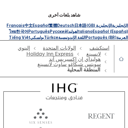
شاهد بلغات أخرى
الإنجليزية
الإنجليزية (GB)
日本語
Deutsch
繁體
Español
中文
Français
Español (España)
Italiano
هولندا
Русский
Português
한국어
ไทย
العربية
Português (BR)
اللغة الإندونيسية
Türkçe
بولسكي
Tiếng Việt
استكشف
الولايات المتحدة
إلينوي
لانسينغ
Holiday Inn Express
هوليداي إن إكسبريس آند
سويتس شيكاغو ساوث لانسينغ
المنطقة المحلية