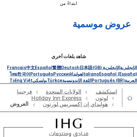
ابتداءً من
عروض موسمية
شاهد بلغات أخرى
الإنجليزية
الإنجليزية (GB)
日本語
Deutsch
繁體
Español
中文
Français
Español (España)
Italiano
هولندا
Русский
Português
한국어
ไทย
العربية
Português (BR)
اللغة الإندونيسية
Türkçe
بولسكي
Tiếng Việt
استكشف
الولايات المتحدة
فرجينيا
لوتون
Holiday Inn Express
العروض
هوليداي إن إكسبريس لورتون