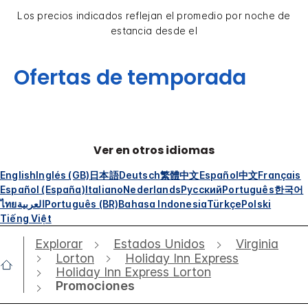
Los precios indicados reflejan el promedio por noche de
estancia desde el
Ofertas de temporada
Ver en otros idiomas
English
Inglés (GB)
日本語
Deutsch
繁體中文
Español
中文
Français
Español (España)
Italiano
Nederlands
Русский
Português
한국어
ไทย
العربية
Português (BR)
Bahasa Indonesia
Türkçe
Polski
Tiếng Việt
Explorar
Estados Unidos
Virginia
Lorton
Holiday Inn Express
Holiday Inn Express Lorton
Promociones