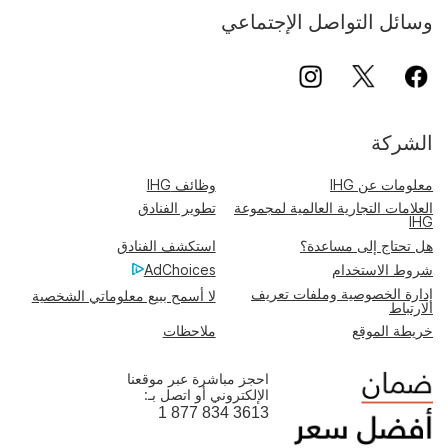
وسائل التواصل الإجتماعي
الشركة
معلومات عن IHG
وظائف IHG
العلامات التجارية العالمية لمجموعة
تطوير الفنادق
IHG
هل تحتاج إلى مساعدة؟
استكشف الفنادق
شروط الاستخدام
AdChoices
إدارة الخصوصية وملفات تعريف
لا أسمح ببيع معلوماتي الشخصية
الارتباط
خريطة الموقع
ملاحظات
احجز مباشرة عبر موقعنا
الإلكتروني أو اتصل بـ:
1 877 834 3613