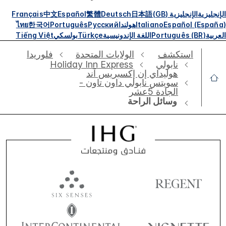
الإنجليزية
الإنجليزية (GB)
日本語
Deutsch
繁體
Español
中文
Français
Español (España)
Italiano
هولندا
Русский
Português
한국어
ไทย
العربية
Português (BR)
اللغة الإندونيسية
Türkçe
بولسكي
Tiếng Việt
استكشف
الولايات المتحدة
فلوريدا
نابولي
Holiday Inn Express
هوليداي إن إكسبريس آند
سويتس نابولي داون تاون -
الجادة 5عشر
وسائل الراحة