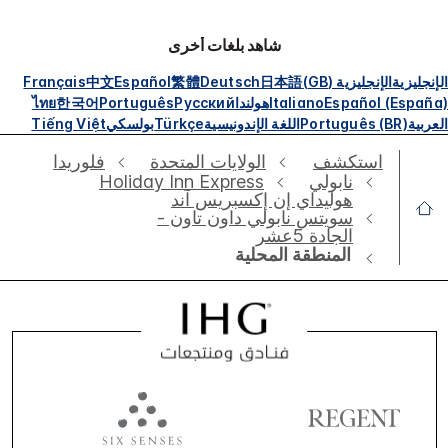
شاهد بلغات أخرى
الإنجليزية
الإنجليزية (GB)
日本語
Deutsch
繁體
Español
中文
Français
Español (España)
Italiano
هولندا
Русский
Português
한국어
ไทย
العربية
Português (BR)
اللغة الإندونيسية
Türkçe
بولسكي
Tiếng Việt
استكشف
الولايات المتحدة
فلوريدا
نابولي
Holiday Inn Express
هوليداي إن إكسبريس آند
سويتس نابولي داون تاون -
الجادة 5عشر
المنطقة المحلية