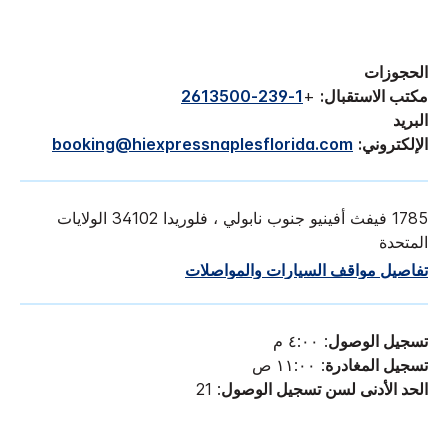
الحجوزات
مكتب الاستقبال:
+
1-239-2613500
البريد
الإلكتروني:
booking@hiexpressnaplesflorida.com
1785 فيفث أفينيو جنوب نابولي ، فلوريدا 34102 الولايات
المتحدة
تفاصيل مواقف السيارات والمواصلات
تسجيل الوصول
: ٤:٠٠ م
تسجيل المغادرة
: ١١:٠٠ ص
الحد الأدنى لسن تسجيل الوصول
: 21