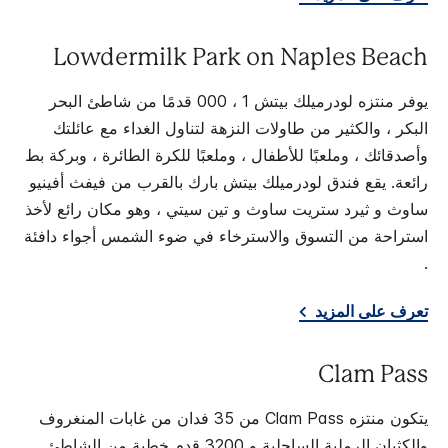
Lowdermilk Park on Naples Beach
يوفر منتزه لودرميلك بيتش 1 ، 000 قدمًا من شاطئ البحر
البكر ، والكثير من طاولات النزهة لتناول الغداء مع عائلتك
وأصدقائك ، وملعبًا للأطفال ، وملعبًا للكرة الطائرة ، وبركة بط
رائعة. يقع فندق لودرميلك بيتش بارك بالقرب من فيفث أفينيو
ساوث و ثيرد ستريت ساوث و تين سيتي ، وهو مكان رائع لأخذ
استراحة من التسوق والاسترخاء في ضوء الشمس أجواء دافئة
.
تعرف على المزيد
Clam Pass
يتكون منتزه Clam Pass من 35 فدان من غابات المنغروف
والكثبان الرملية الساحلية و 3200 قدم خطية من الشاطئ