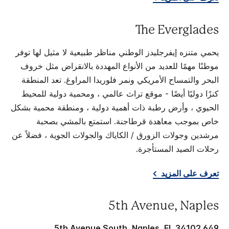
The Everglades
يحمي متنزه إيفرجليدز الوطني مناظر طبيعية لا مثيل لها توفر
موطنًا مهمًا للعديد من الأنواع المهددة بالانقراض مثل خروف
البحر والتمساح الأمريكي ونمر فلوريدا المراوغ. تعد المنطقة
كنزًا دوليًا أيضًا - موقع تراث عالمي ، ومحمية دولية للمحيط
الحيوي ، وأرض رطبة ذات أهمية دولية ، ومنطقة محمية بشكل
خاص بموجب معاهدة قرطاجنة. استمتع بالمشي بصحبة
مرشدين وجولات الزورق / الكاياك والجولات الجوية ، فضلاً عن
رحلات الصيد المستأجرة.
تعرف على المزيد
5th Avenue, Naples
649 5th Avenue South, Naples, FL 34102