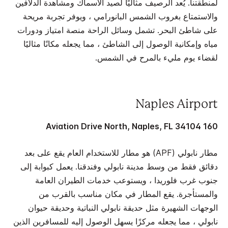
لمنطقتنا. يُعد الرصيف مثاليًا لصيد الأسماك ومشاهدة الدلافين
والاستمتاع بغروب الشمس البانورامي ، ويوفر تجربة مريحة
على شاطئ البحر. تشمل وسائل الراحة منصة امتياز ودورات
مياه وإمكانية الوصول إلى الشاطئ ، مما يجعله مكانًا مثاليًا
لقضاء يوم مليء بالمرح في الشمس.
Naples Airport
160 Aviation Drive North, Naples, FL 34104
مطار نابولي (APF) هو مطار للاستخدام العام يقع على بعد
دقائق فقط من وسط مدينة نابولي وفندقنا. يعمل كبوابة إلى
جنوب غرب فلوريدا ، ويستوعب خدمات الطيران العامة
والمستأجرة. يقع المطار في مكان مناسب بالقرب من
الوجهات الشهيرة مثل حديقة نابولي النباتية وحديقة حيوان
نابولي ، مما يجعله مركزًا يسهل الوصول إليه للمسافرين الذين