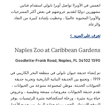
انغمس في الأوبرا! تواصل أوبرا نابولي استقدام فنانين
مشهورين دوليًا لتقديم عروضهم في بعض أكثر المسرحيات
والأوبرا المحبوبة عالميًا ، وحظيت بإشادة كبيرة من النقاد
والرعاة.
تعرف على المزيد
Naples Zoo at Caribbean Gardens
1590 Goodlette-Frank Road, Naples, FL 34102
تم إنشاء حديقة حيوان نابولي في منطقة البحر الكاريبي في
1919 ، وتجمع بين الحديقة النباتية التاريخية وتجربة حديقة
الحيوانات الحديثة. موطن لمجموعة متنوعة من الحيوانات ،
تقدم حديقة الحيوانات معروضات ممتعة وتعليمية ، وعروض
حياة برية مثيرة ، ورحلة استكشافية مثيرة للرئيسيات. يوفر
الموقع الاستوائي الخصب بيئة جذابة للزوار من جميع الأعمار