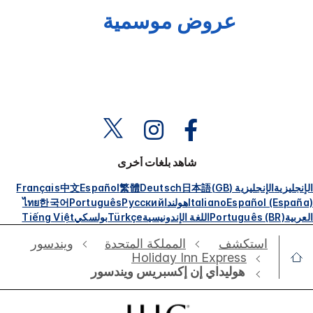
عروض موسمية
شاهد بلغات أخرى
الإنجليزية
الإنجليزية (GB)
日本語
Deutsch
繁體
Español
中文
Français
Español (España)
Italiano
هولندا
Русский
Português
한국어
ไทย
العربية
Português (BR)
اللغة الإندونيسية
Türkçe
بولسكي
Tiếng Việt
استكشف
‫‫المملكة المتحدة
ويندسور
Holiday Inn Express
هوليداي إن إكسبريس ويندسور