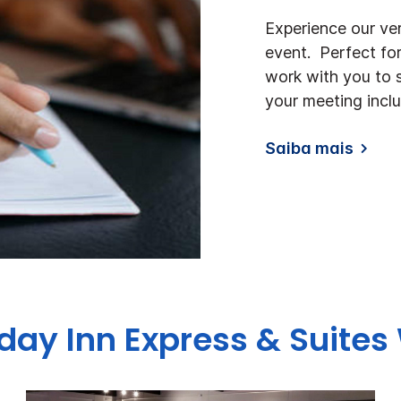
Experience our ve
event. Perfect fo
work with you to s
your meeting incl
Saiba mais
iday Inn Express & Suites