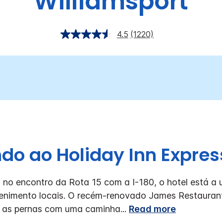
Williamsport
4.5
(1220)
o ao Holiday Inn Expres
 no encontro da Rota 15 com a I-180, o hotel está a u
tenimento locais. O recém-renovado James Restaurant
e as pernas com uma caminha
...
Read more