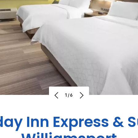
1/6
day Inn Express & S