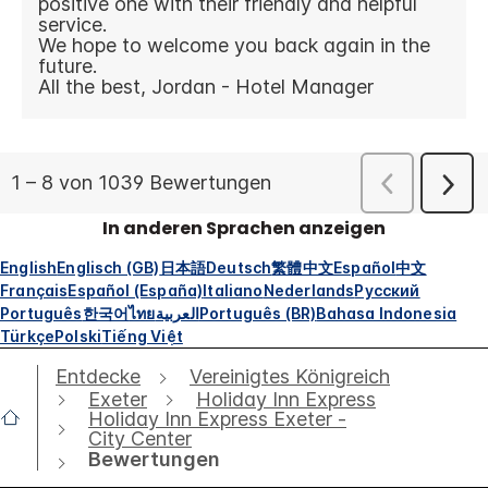
In anderen Sprachen anzeigen
English
Englisch (GB)
日本語
Deutsch
繁體中文
Español
中文
Français
Español (España)
Italiano
Nederlands
Русский
Português
한국어
ไทย
العربية
Português (BR)
Bahasa Indonesia
Türkçe
Polski
Tiếng Việt
Entdecke
Vereinigtes Königreich
Exeter
Holiday Inn Express
Holiday Inn Express Exeter -
City Center
Bewertungen