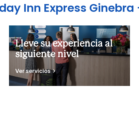
iday Inn Express
Ginebra 
Lleve su experiencia al
siguiente nivel
Ver servicios