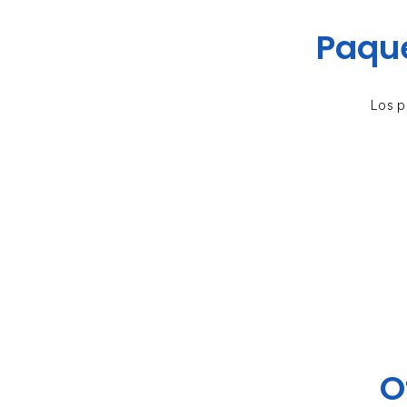
Paque
Los p
O