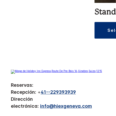
Stand
se
Reservas:
Recepción:
+
41--229393939
Dirección
electrónica:
info@hiexgeneva.com