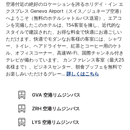
空港付近の絶好のロケーションを誇るホリデイ・イン エ
クスプレス Geneva Airport（スイス／ジュネーブ空港）
へようこそ（無料のホテルシャトルバス送迎）。エアコ
ンを完備したこのホテルは、154客室を擁し、近代的な
スタイルで建設された、お得な料金で快適にお過ごしい
ただけます。快適でモダンなお客様の客室には、シャワ
ー、トイレ、ヘアドライヤー、紅茶とコーヒー用のケト
ル、オフィスコーナー、高速Wi-Fi、国際チャンネル付き
テレビが備わっています。
カンファレンス客室（最大25
名様まで）、ビジネスセンター、朝食ブッフェを無料で
お楽しみいただけるグレー
...
詳しくはこちら
GVA 空港リムジンバス
ZRH 空港リムジンバス
LYS 空港リムジンバス