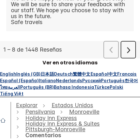
Ver en otros idiomas
English
Inglés (GB)
日本語
Deutsch
繁體中文
Español
中文
Français
Español (España)
Italiano
Nederlands
Русский
Português
한국어
ไทย
العربية
Português (BR)
Bahasa Indonesia
Türkçe
Polski
Tiếng Việt
Explorar
Estados Unidos
Pensilvania
Monroeville
Holiday Inn Express
Holiday Inn Express & Suites
Pittsburgh-Monroeville
Comentarios