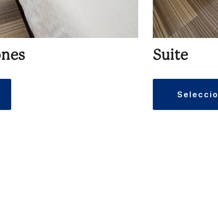
ones
Suite
selecci