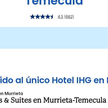
Temecula
4.5
(682)
ido al único Hotel IHG en 
en Murrieta
s & Suites en Murrieta-Temecula