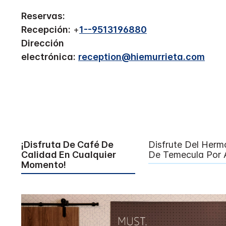
Reservas:
Recepción:
+
1--9513196880
Dirección
electrónica:
reception@hiemurrieta.com
¡Disfruta De Café De
Disfrute Del Herm
Calidad En Cualquier
De Temecula Por A
Momento!