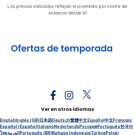
Los precios indicados reflejan el promedio por noche de
estancia desde el
Ofertas de temporada
Ver en otros idiomas
English
Inglés (GB)
日本語
Deutsch
繁體中文
Español
中文
Français
Español (España)
Italiano
Nederlands
Русский
Português
한국어
ไทย
العربية
Português (BR)
Bahasa Indonesia
Türkçe
Polski