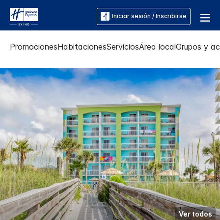
Iniciar sesión / Inscribirse
Promociones
Habitaciones
Servicios
Área local
Grupos y ac
Ver todos