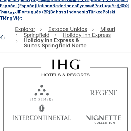
Español (España)
Italiano
Nederlands
Русский
Português
한국어
ไทย
العربية
Português (BR)
Bahasa Indonesia
Türkçe
Polski
Tiếng Việt
Explorar
Estados Unidos
Misuri
Springfield
Holiday Inn Express
Holiday Inn Express &
Suites Springfield Norte