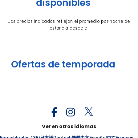
disponibles
Los precios indicados reflejan el promedio por noche de
estancia desde el
Ofertas de temporada
Ver en otros idiomas
English
Inglés (GB)
日本語
Deutsch
繁體中文
Español
中文
Français