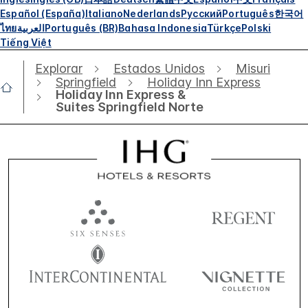
Español (España)
Italiano
Nederlands
Русский
Português
한국어
ไทย
العربية
Português (BR)
Bahasa Indonesia
Türkçe
Polski
Tiếng Việt
Explorar
Estados Unidos
Misuri
Springfield
Holiday Inn Express
Holiday Inn Express &
Suites Springfield Norte