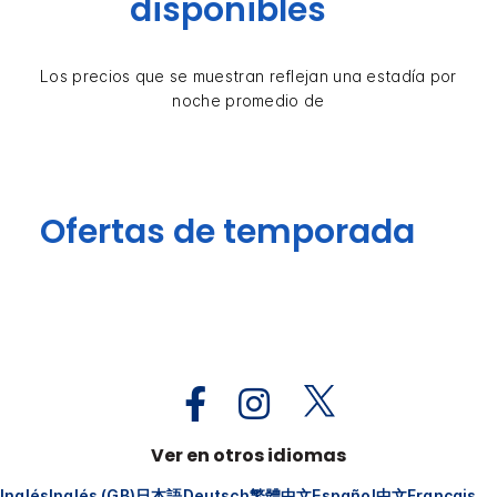
disponibles
Los precios que se muestran reflejan una estadía por
noche promedio de
Ofertas de temporada
Ver en otros idiomas
Inglés
Inglés (GB)
日本語
Deutsch
繁體中文
Español
中文
Français