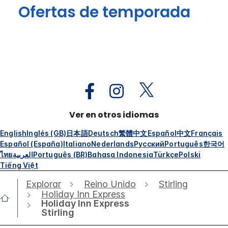
Ofertas de temporada
Ver en otros idiomas
English
Inglés (GB)
日本語
Deutsch
繁體中文
Español
中文
Français
Español (España)
Italiano
Nederlands
Русский
Português
한국어
ไทย
العربية
Português (BR)
Bahasa Indonesia
Türkçe
Polski
Tiếng Việt
Explorar
Reino Unido
Stirling
Holiday Inn Express
Holiday Inn Express
Stirling