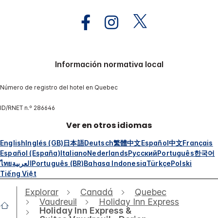
Información normativa local
Número de registro del hotel en Quebec
ID/RNET n.º 286646
Ver en otros idiomas
English
Inglés (GB)
日本語
Deutsch
繁體中文
Español
中文
Français
Español (España)
Italiano
Nederlands
Русский
Português
한국어
ไทย
العربية
Português (BR)
Bahasa Indonesia
Türkçe
Polski
Tiếng Việt
Explorar
Canadá
Quebec
Vaudreuil
Holiday Inn Express
Holiday Inn Express &