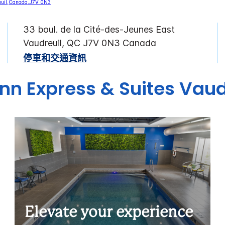
33 boul. de la Cité-des-Jeunes East
Vaudreuil
,
QC
J7V 0N3
Canada
停車和交通資訊
Inn Express & Suites
Vaud
Elevate your experience