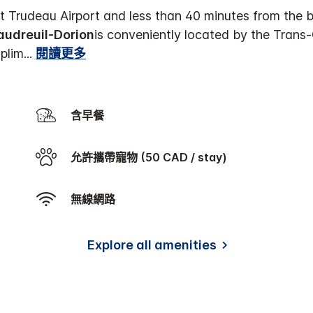
ot Trudeau Airport and less than 40 minutes from the b
audreuil-Dorion
is conveniently located by the Tran
plim
...
閱讀更多
含早餐
允許攜帶寵物 (50 CAD / stay)
無線網路
Explore all amenities