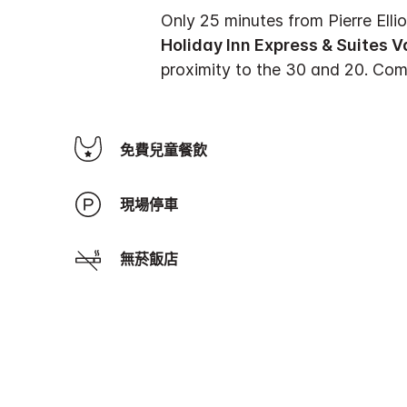
Only 25 minutes from Pierre Elli
Holiday Inn Express & Suites V
proximity to the 30 and 20. Com
免費兒童餐飲
現場停車
無菸飯店