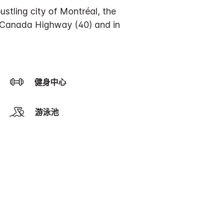
ustling city of Montréal, the
s-Canada Highway (40) and in
健身中心
游泳池