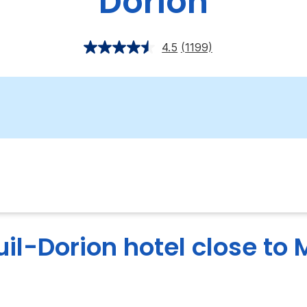
Dorion
4.5
(1199)
il-Dorion hotel close to 