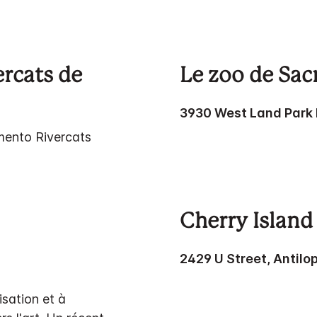
ercats de
Le zoo de Sa
3930 West Land Park 
amento Rivercats
Cherry Islan
2429 U Street, Antilo
sation et à