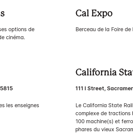
s
Cal Expo
ses options de
Berceau de la Foire de 
 de cinéma.
California St
95815
111 I Street, Sacrame
es les enseignes
Le California State Ra
complexe de tractions h
100 machine(s) et ferro
phares du vieux Sacra