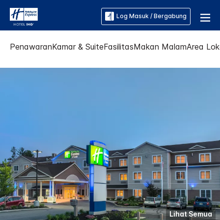
Log Masuk / Bergabung
Penawaran
Kamar & Suite
Fasilitas
Makan Malam
Area Lok
Lihat Semua