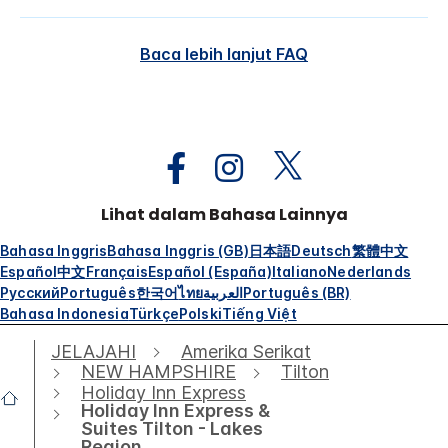
Baca lebih lanjut FAQ
Lihat dalam Bahasa Lainnya
Bahasa Inggris
Bahasa Inggris (GB)
日本語
Deutsch
繁體中文
Español
中文
Français
Español (España)
Italiano
Nederlands
Русский
Português
한국어
ไทย
العربية
Português (BR)
Bahasa Indonesia
Türkçe
Polski
Tiếng Việt
JELAJAHI
Amerika Serikat
NEW HAMPSHIRE
Tilton
Holiday Inn Express
Holiday Inn Express &
Suites Tilton - Lakes
Region