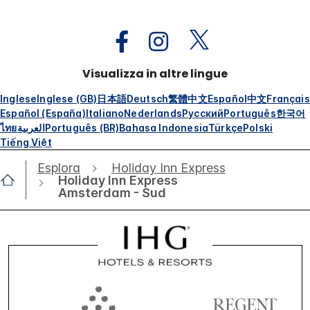
Visualizza in altre lingue
Inglese
Inglese (GB)
日本語
Deutsch
繁體中文
Español
中文
Français
Español (España)
Italiano
Nederlands
Русский
Português
한국어
ไทย
العربية
Português (BR)
Bahasa Indonesia
Türkçe
Polski
Tiếng Việt
Esplora
Holiday Inn Express
Holiday Inn Express
Amsterdam - Sud