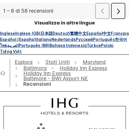
Visualizza in altre lingue
Inglese
Inglese (GB)
日本語
Deutsch
繁體中文
Español
中文
Français
Español (España)
Italiano
Nederlands
Русский
Português
한국어
ไทย
العربية
Português (BR)
Bahasa Indonesia
Türkçe
Polski
Tiếng Việt
Esplora
Stati Uniti
Maryland
Baltimora
Holiday Inn Express
Holiday Inn Express
Baltimore - BWI Airport NE
Recensioni