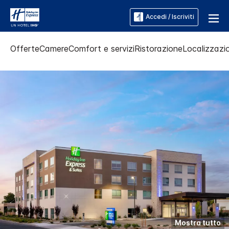
Accedi / Iscriviti
Offerte
Camere
Comfort e servizi
Ristorazione
Localizzazio
Mostra tutto