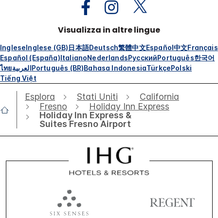
Visualizza in altre lingue
Inglese
Inglese (GB)
日本語
Deutsch
繁體中文
Español
中文
Français
Español (España)
Italiano
Nederlands
Русский
Português
한국어
ไทย
العربية
Português (BR)
Bahasa Indonesia
Türkçe
Polski
Tiếng Việt
Esplora
Stati Uniti
California
Fresno
Holiday Inn Express
Holiday Inn Express &
Suites Fresno Airport