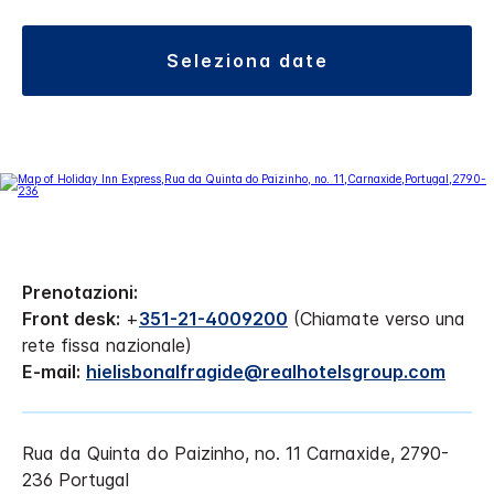
seleziona date
Prenotazioni:
Front desk:
+
351-21-4009200
(Chiamate verso una
rete fissa nazionale)
E-mail:
hielisbonalfragide@realhotelsgroup.com
Rua da Quinta do Paizinho, no. 11
Carnaxide
,
2790-
236
Portugal