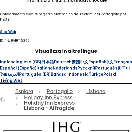
Collegamento Web al registro elettronico dei reclami del Portogallo per
l'hotel
Sito Web
ID / N. RNET 5369
Visualizza in altre lingue
Inglese
Inglese (GB)
日本語
Deutsch
繁體中文
Español
中文
Français
Español (España)
Italiano
Nederlands
Русский
Português
한국어
ไทย
العربية
Português (BR)
Bahasa Indonesia
Türkçe
Polski
Tiếng Việt
Esplora
Portogallo
Lisbona
Holiday Inn Express
Holiday Inn Express
Lisbona - Alfragide