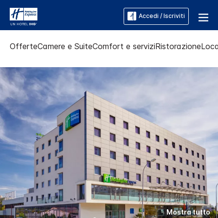
Accedi / Iscriviti
Offerte
Camere e Suite
Comfort e servizi
Ristorazione
Loca
Mostra tutto