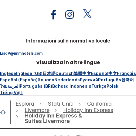
Informazioni sulla normativa locale
LisaP@immhotels.com
Visualizza in altre lingue
Inglese
Inglese (GB)
日本語
Deutsch
繁體中文
Español
中文
Français
Español (España)
Italiano
Nederlands
Русский
Português
한국어
ไทย
العربية
Português (BR)
Bahasa Indonesia
Türkçe
Polski
Tiếng Việt
Esplora
Stati Uniti
California
Livermore
Holiday Inn Express
Holiday Inn Express &
Suites Livermore