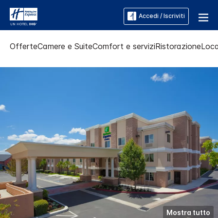
Accedi / Iscriviti
Offerte
Camere e Suite
Comfort e servizi
Ristorazione
Loca
Mostra tutto