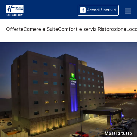
Accedi / Iscriviti
Offerte
Camere e Suite
Comfort e servizi
Ristorazione
Loca
Mostra tutto