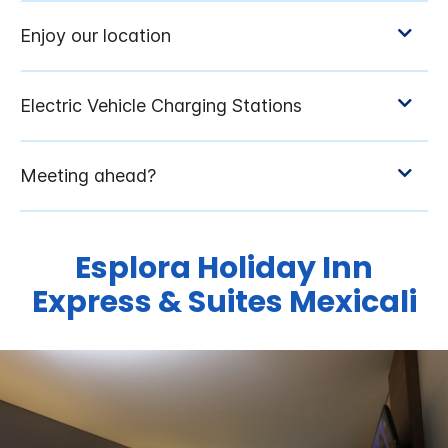
Esplora
Holiday Inn
Express & Suites
Mexicali