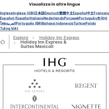
Visualizza in altre lingue
Inglese
Inglese (GB)
日本語
Deutsch
繁體中文
Español
中文
Français
Español (España)
Italiano
Nederlands
Русский
Português
한국어
ไทย
العربية
Português (BR)
Bahasa Indonesia
Türkçe
Polski
Tiếng Việt
Esplora
Holiday Inn Express
Holiday Inn Express &
Suites Mexicali