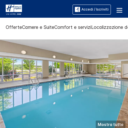
Accedi / Iscriviti
Offerte
Camere e Suite
Comfort e servizi
Localizzazione de
Mostra tutto