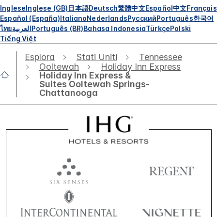
Inglese
Inglese (GB)
日本語
Deutsch
繁體中文
Español
中文
Français
Español (España)
Italiano
Nederlands
Русский
Português
한국어
ไทย
العربية
Português (BR)
Bahasa Indonesia
Türkçe
Polski
Tiếng Việt
Esplora
Stati Uniti
Tennessee
Ooltewah
Holiday Inn Express
Holiday Inn Express &
Suites Ooltewah Springs-
Chattanooga