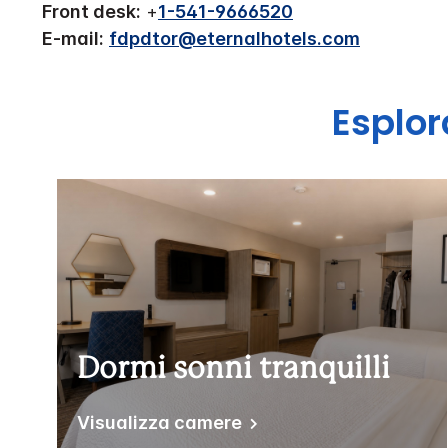
Front desk:
+
1-541-9666520
E-mail:
fdpdtor@eternalhotels.com
Esplo
Dormi sonni tranquilli
Visualizza camere