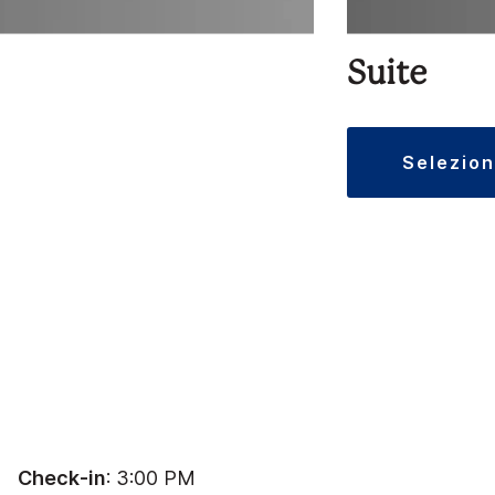
Suite
selezio
Check-in
: 3:00 PM