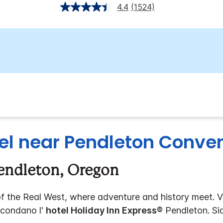
4.4
(1524)
el near Pendleton Conven
 Pendleton, Oregon
t of the Real West, where adventure and history meet.
ircondano l'
hotel Holiday Inn Express®
Pendleton. Sia