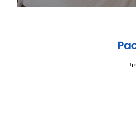
Pac
I 