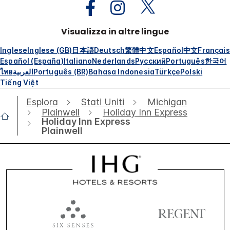
Visualizza in altre lingue
Inglese
Inglese (GB)
日本語
Deutsch
繁體中文
Español
中文
Français
Español (España)
Italiano
Nederlands
Русский
Português
한국어
ไทย
العربية
Português (BR)
Bahasa Indonesia
Türkçe
Polski
Tiếng Việt
Esplora
Stati Uniti
Michigan
Plainwell
Holiday Inn Express
Holiday Inn Express
Plainwell