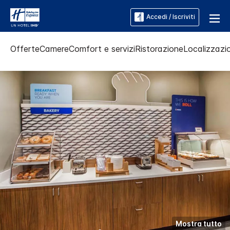
Accedi / Iscriviti
Offerte
Camere
Comfort e servizi
Ristorazione
Localizzazio
Mostra tutto