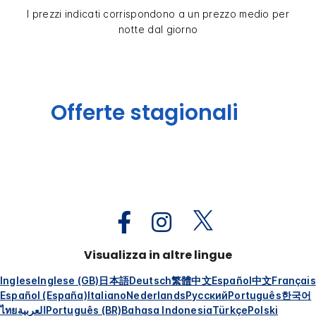
I prezzi indicati corrispondono a un prezzo medio per
notte dal giorno
Offerte stagionali
Visualizza in altre lingue
Inglese
Inglese (GB)
日本語
Deutsch
繁體中文
Español
中文
Français
Español (España)
Italiano
Nederlands
Русский
Português
한국어
ไทย
العربية
Português (BR)
Bahasa Indonesia
Türkçe
Polski