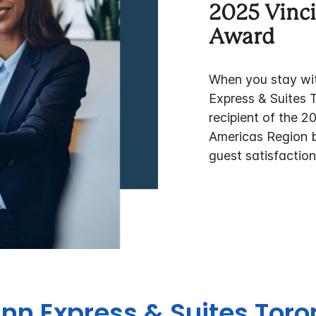
2025 Vinci
Award
When you stay wit
Express & Suites T
recipient of the 
Americas Region by
guest satisfaction
Inn Express & Suites
Toro