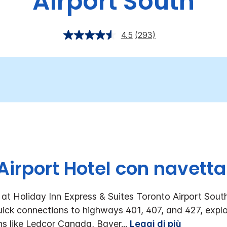
Airport South
4.5
(293)
Airport Hotel con navetta
at Holiday Inn Express & Suites Toronto Airport South
uick connections to highways 401, 407, and 427, explo
ns like Ledcor Canada, Bayer
...
Leggi di più