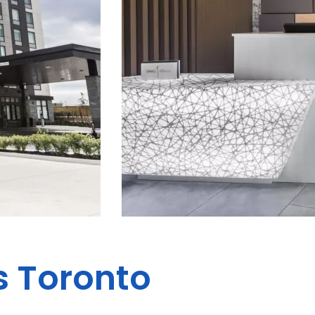
s
Toronto