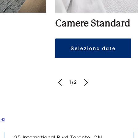
Camere Standard
seleziona date
1/2
25 International Blvd
Toronto
,
ON