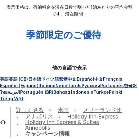
表示価格は、宿泊料金を滞在日数で割った1泊あたりの平均金額
です。滞在期間：
季節限定のご優待
他の言語で表示
英語
英語 (GB)
日本語
ドイツ語
繁體中文
Español
中文
Français
Español (España)
Italiano
Nederlands
Русский
Português
한국어
ไทย
العربية
Português (BR)
Bahasa Indonesia
Türkçe
Polski
Tiếng Việt
詳しく見る
米国
メリーランド州
アナポリス
Holiday Inn Express
Holiday Inn Express & Suites
Annapolis
キャンペーン情報