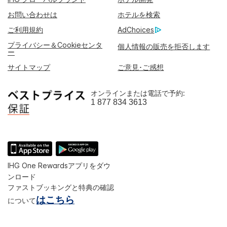
お問い合わせは
ホテルを検索
ご利用規約
AdChoices
プライバシー＆Cookieセンタ
個人情報の販売を拒否します
ー
サイトマップ
ご意見･ご感想
オンラインまたは電話で予約:
1 877 834 3613
IHG One Rewardsアプリをダウ
ンロード
ファストブッキングと特典の確認
はこちら
について