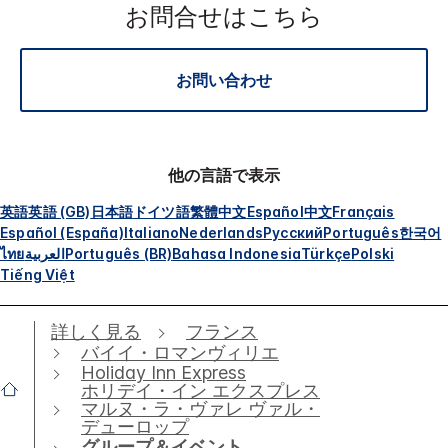
お問合せはこちら
お問い合わせ
他の言語で表示
英語
英語 (GB)
日本語
ドイツ語
繁體中文
Español
中文
Français
Español (España)
Italiano
Nederlands
Русский
Português
한국어
ไทย
العربية
Português (BR)
Bahasa Indonesia
Türkçe
Polski
Tiếng Việt
詳しく見る
フランス
バイイ・ロマンヴィリエ
Holiday Inn Express
ホリデイ・イン エクスプレス
マルヌ・ラ・ヴァレ ヴァル・
デューロップ
グループ＆イベント