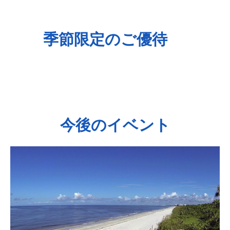
季節限定のご優待
今後のイベント
Slide
1
of
1