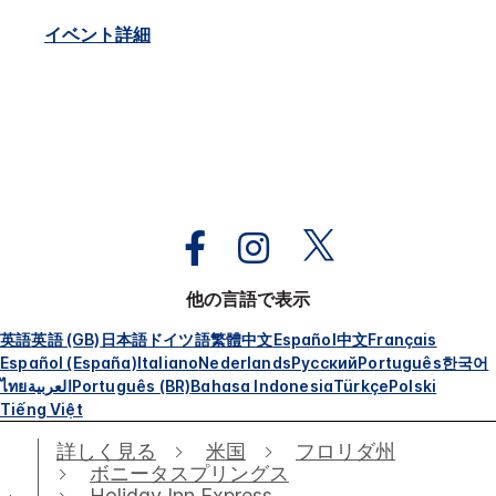
イベント詳細
他の言語で表示
英語
英語 (GB)
日本語
ドイツ語
繁體中文
Español
中文
Français
Español (España)
Italiano
Nederlands
Русский
Português
한국어
ไทย
العربية
Português (BR)
Bahasa Indonesia
Türkçe
Polski
Tiếng Việt
詳しく見る
米国
フロリダ州
ボニータスプリングス
Holiday Inn Express