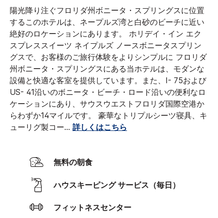
陽光降り注ぐフロリダ州ボニータ・スプリングスに位置
するこのホテルは、ネープルズ湾と白砂のビーチに近い
絶好のロケーションにあります。
ホリデイ・イン エク
スプレススイーツ ネイプルズ ノースボニータスプリン
グスで、お客様のご旅行体験をよりシンプルに フロリダ
州ボニータ・スプリングスにある当ホテルは、モダンな
設備と快適な客室を提供しています。また、I- 75および
US- 41沿いのボニータ・ビーチ・ロード沿いの便利なロ
ケーションにあり、サウスウエストフロリダ国際空港か
らわずか14マイルです。
豪華なトリプルシーツ寝具、キ
ューリグ製コー
...
詳しくはこちら
無料の朝食
ハウスキーピング サービス（毎日）
フィットネスセンター