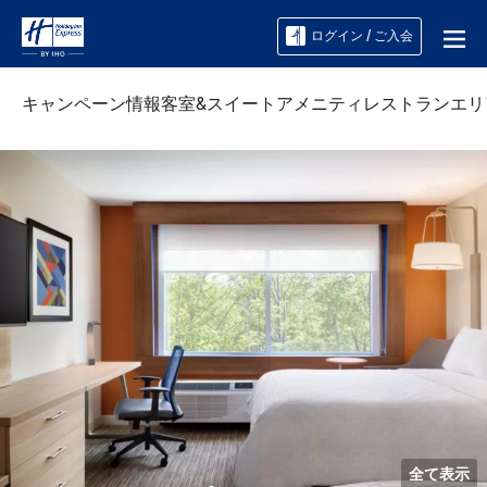
ログイン / ご入会
キャンペーン情報
客室&スイート
アメニティ
レストラン
エリ
全て表示