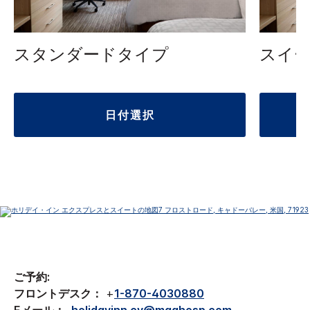
スタンダードタイプ
スイ
日付選択
ご予約:
フロントデスク：
+
1-870-4030880
Eメール：
holidayinn.cv@maghosp.com