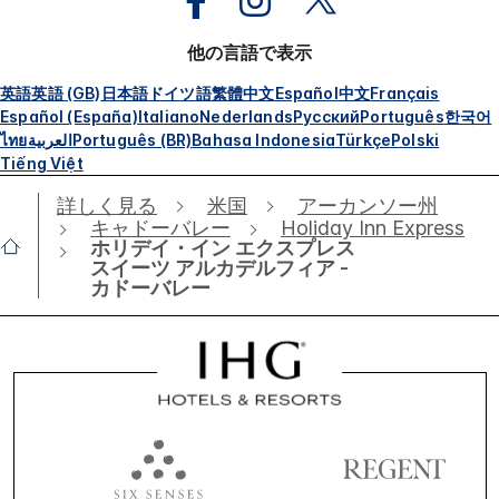
他の言語で表示
英語
英語 (GB)
日本語
ドイツ語
繁體中文
Español
中文
Français
Español (España)
Italiano
Nederlands
Русский
Português
한국어
ไทย
العربية
Português (BR)
Bahasa Indonesia
Türkçe
Polski
Tiếng Việt
詳しく見る
米国
アーカンソー州
キャドーバレー
Holiday Inn Express
ホリデイ・イン エクスプレス
スイーツ アルカデルフィア -
カドーバレー