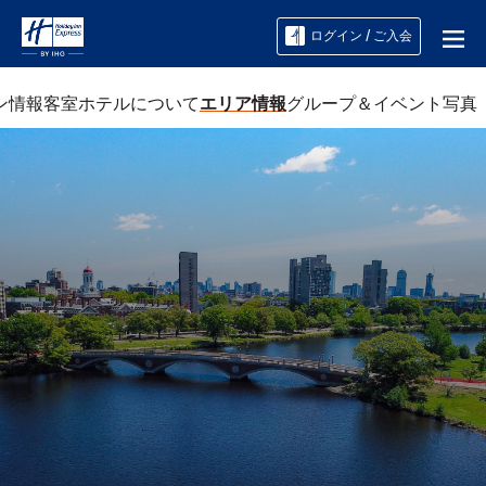
ログイン / ご入会
ン情報
客室
ホテルについて
エリア情報
グループ＆イベント
写真