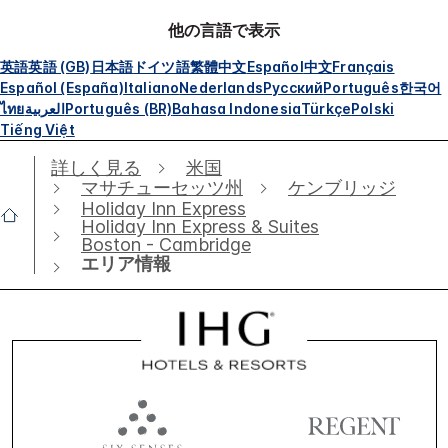
他の言語で表示
英語
英語 (GB)
日本語
ドイツ語
繁體中文
Español
中文
Français
Español (España)
Italiano
Nederlands
Русский
Português
한국어
ไทย
العربية
Português (BR)
Bahasa Indonesia
Türkçe
Polski
Tiếng Việt
詳しく見る
米国
マサチューセッツ州
ケンブリッジ
Holiday Inn Express
Holiday Inn Express & Suites
Boston - Cambridge
エリア情報