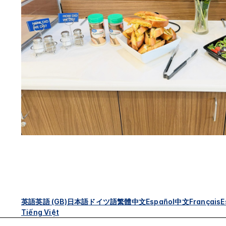
英語
英語 (GB)
日本語
ドイツ語
繁體中文
Español
中文
Français
E
Tiếng Việt