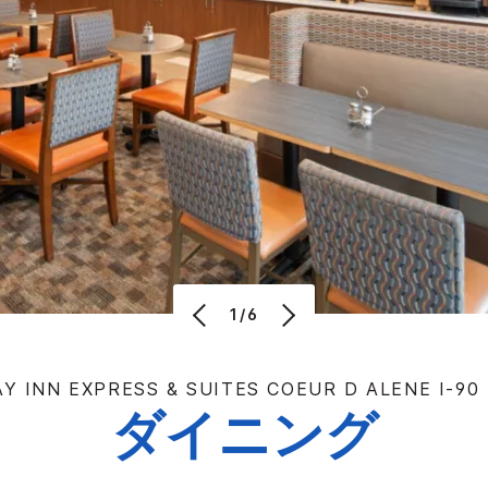
1/6
AY INN EXPRESS & SUITES
COEUR D ALENE I-90 
ダイニング