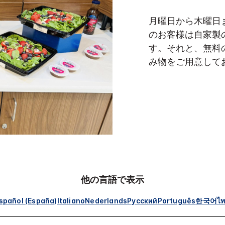
月曜日から木曜日
のお客様は自家製
す。それと、無料
み物をご用意して
他の言語で表示
spañol (España)
Italiano
Nederlands
Русский
Português
한국어
ไ