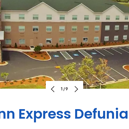
1/9
Inn Express
Defunia