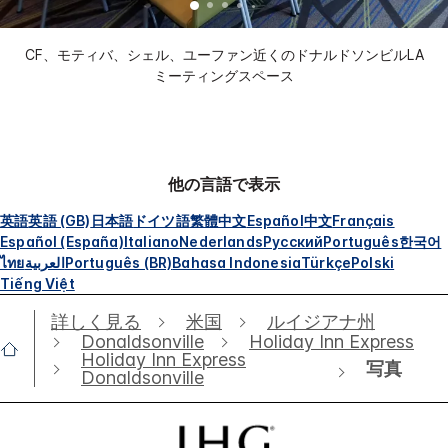
CF、モティバ、シェル、ユーファン近くのドナルドソンビルLA
ミーティングスペース
他の言語で表示
英語
英語 (GB)
日本語
ドイツ語
繁體中文
Español
中文
Français
Español (España)
Italiano
Nederlands
Русский
Português
한국어
ไทย
العربية
Português (BR)
Bahasa Indonesia
Türkçe
Polski
Tiếng Việt
詳しく見る
米国
ルイジアナ州
Donaldsonville
Holiday Inn Express
Holiday Inn Express
写真
Donaldsonville