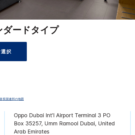
ンダードタイプ
付選択
Oppo Dubai Int'l Airport Terminal 3
PO
Box 35257, Umm Ramool
Dubai
,
United
Arab Emirates