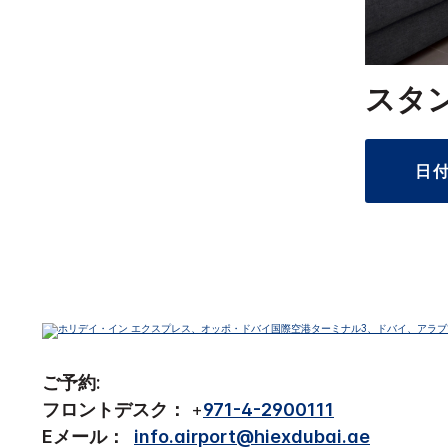
スタ
日
ご予約:
フロントデスク：
+
971-4-2900111
Eメール：
info.airport@hiexdubai.ae