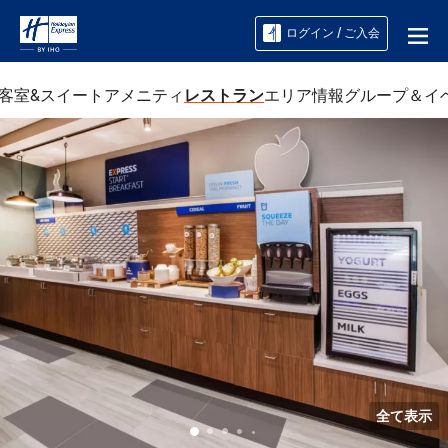
ログイン / ご入会
客室&スイート
アメニティ
レストラン
エリア情報
グループ＆イ
全て表示