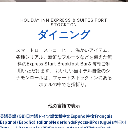
HOLIDAY INN EXPRESS & SUITES
FORT
STOCKTON
ダイニング
スマートローストコーヒー、温かいアイテム、
各種シリアル、新鮮なフルーツなどを備えた無
料のExpress Start Breakfast Barを毎朝ご利
用いただけます。 おいしい当ホテル自慢のシ
ナモンロールは、フォートストックトンにある
ホテルの中でも指折り。
他の言語で表示
英語
英語 (GB)
日本語
ドイツ語
繁體中文
Español
中文
Français
Español (España)
Italiano
Nederlands
Русский
Português
한국어