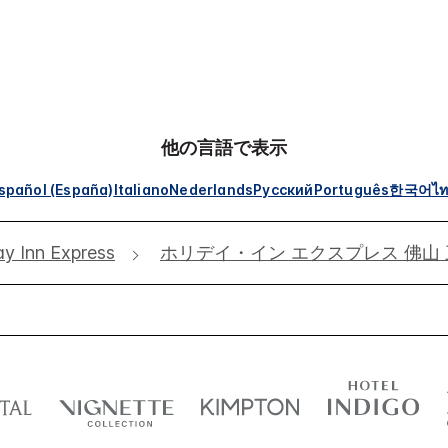
他の言語で表示
spañol (España)
Italiano
Nederlands
Русский
Português
한국어
ไ
ay Inn Express
ホリデイ・イン エクスプレス 佛山