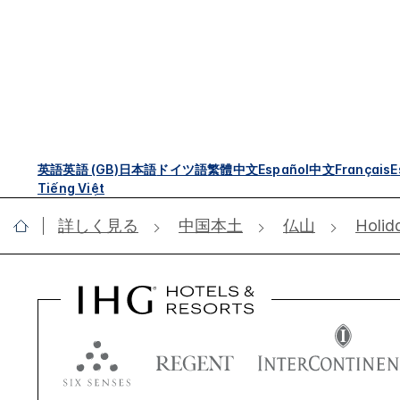
英語
英語 (GB)
日本語
ドイツ語
繁體中文
Español
中文
Français
E
Tiếng Việt
詳しく見る
中国本土
仏山
Holid