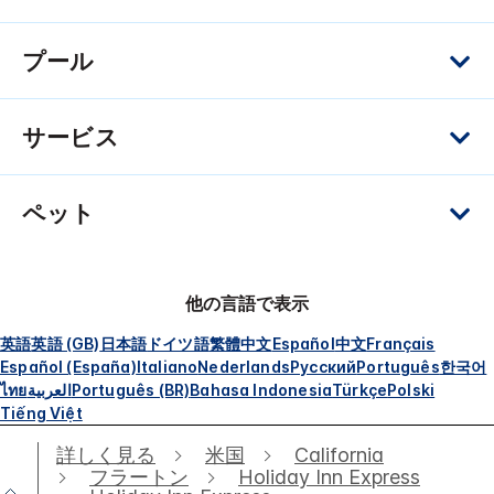
プール
サービス
ペット
他の言語で表示
英語
英語 (GB)
日本語
ドイツ語
繁體中文
Español
中文
Français
Español (España)
Italiano
Nederlands
Русский
Português
한국어
ไทย
العربية
Português (BR)
Bahasa Indonesia
Türkçe
Polski
Tiếng Việt
詳しく見る
米国
California
フラートン
Holiday Inn Express