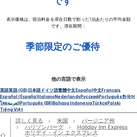
です
表示価格は、宿泊料金を滞在日数で割った1泊あたりの平均金額
です。滞在期間：
季節限定のご優待
他の言語で表示
英語
英語 (GB)
日本語
ドイツ語
繁體中文
Español
中文
Français
Español (España)
Italiano
Nederlands
Русский
Português
한국어
ไทย
العربية
Português (BR)
Bahasa Indonesia
Türkçe
Polski
Tiếng Việt
詳しく見る
米国
バージニア州
ハリソンバーグ
Holiday Inn Express
ホリデイ・イン エクスプレス