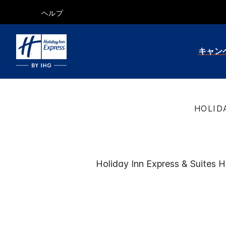
ヘルプ
キャン
HOLID
Holiday Inn Express & Suites
H