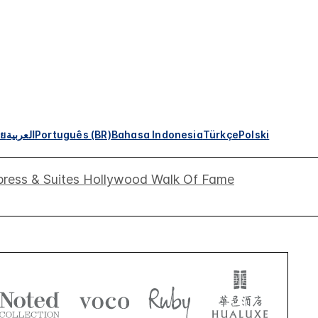
ทย
العربية
Português (BR)
Bahasa Indonesia
Türkçe
Polski
press & Suites Hollywood Walk Of Fame