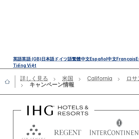
英語
英語 (GB)
日本語
ドイツ語
繁體中文
Español
中文
Français
E
Tiếng Việt
詳しく見る
米国
California
ロサ
キャンペーン情報