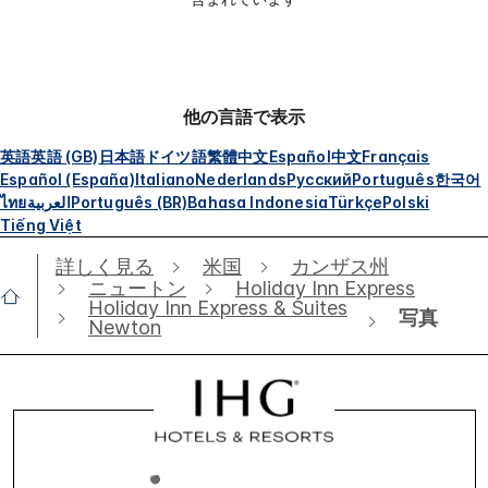
他の言語で表示
英語
英語 (GB)
日本語
ドイツ語
繁體中文
Español
中文
Français
Español (España)
Italiano
Nederlands
Русский
Português
한국어
ไทย
العربية
Português (BR)
Bahasa Indonesia
Türkçe
Polski
Tiếng Việt
詳しく見る
米国
カンザス州
ニュートン
Holiday Inn Express
Holiday Inn Express & Suites
写真
Newton