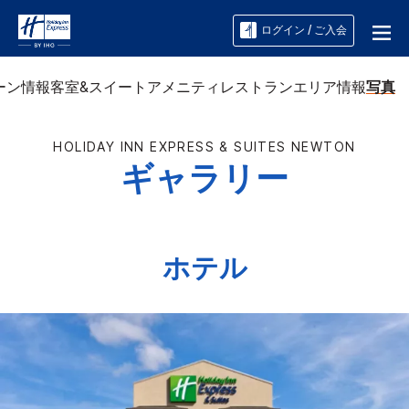
ログイン / ご入会
ーン情報
客室&スイート
アメニティ
レストラン
エリア情報
写真
HOLIDAY INN EXPRESS & SUITES
NEWTON
ギャラリー
ホテル