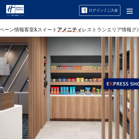
ログイン / ご入会
ペーン情報
客室&スイート
アメニティ
レストラン
エリア情報
グ